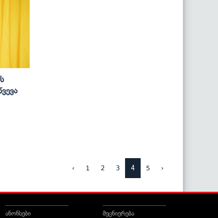
ს
წვევა
4
‹
1
2
3
5
›
ანონსები
მეცნიერება