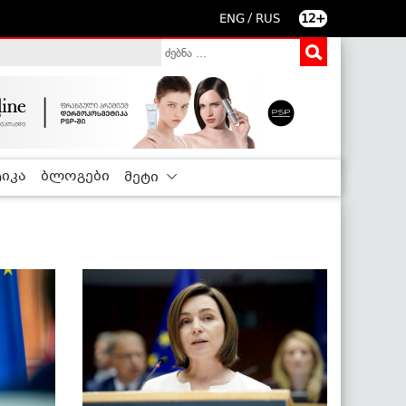
/
ENG
RUS
12+
იკა
ბლოგები
მეტი