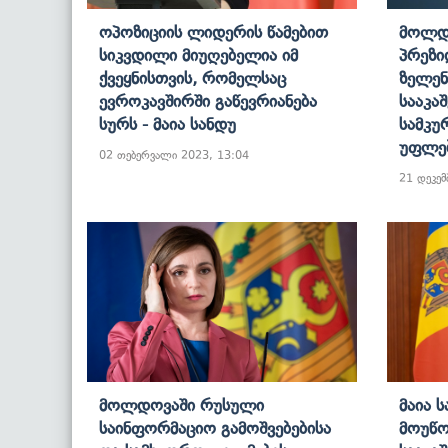
Ოპოზიციის Ლიდერის Წამებით
Მოლდო
Სიკვდილი Მიუღებელია Იმ
Პრეზი
Ქვეყნისთვის, Რომელსაც
Ზელენ
Ევროკავშირში Გაწევრიანება
Სააკა
Სურს - Მაია Სანდუ
Სამკუ
Უფლებ
02 თებერვალი 2023, 13:04
21 დეკემ
Მოლდოვაში Რუსული
Მაია 
Საინფორმაციო Გამოშვებებისა
Მოუწო