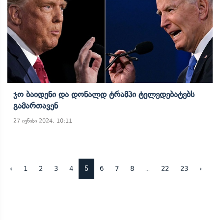
Ჯო Ბაიდენი Და Დონალდ Ტრამპი Ტელედებატებს
Გამართავენ
27 ივნისი 2024, 10:11
5
...
‹
1
2
3
4
6
7
8
22
23
›