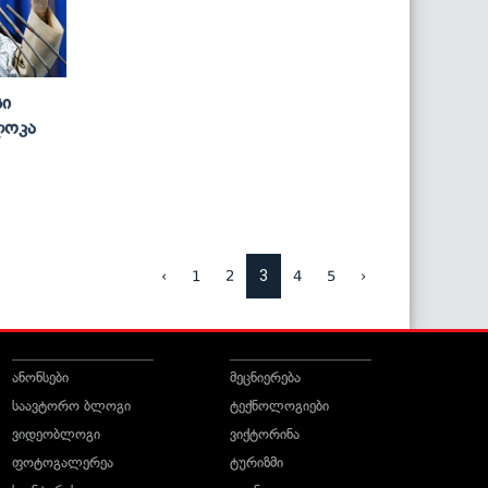
სი
ლოკა
3
‹
1
2
4
5
›
ანონსები
მეცნიერება
საავტორო ბლოგი
ტექნოლოგიები
ვიდეობლოგი
ვიქტორინა
ფოტოგალერეა
ტურიზმი