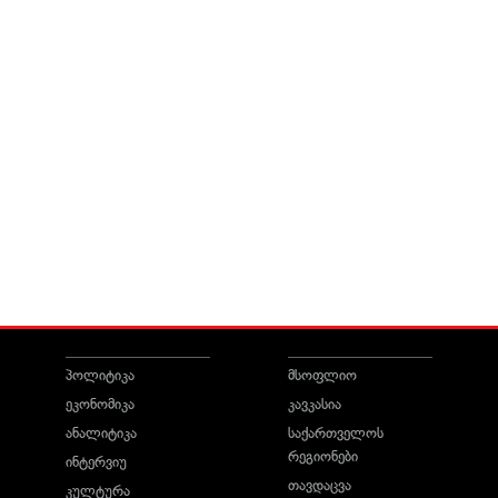
პოლიტიკა
მსოფლიო
ეკონომიკა
კავკასია
ანალიტიკა
საქართველოს
რეგიონები
ინტერვიუ
თავდაცვა
კულტურა