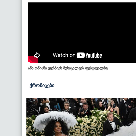
ანა ონიანი ვერბიეს მუსიკალურ ფესტივალზე
ქრონიკები