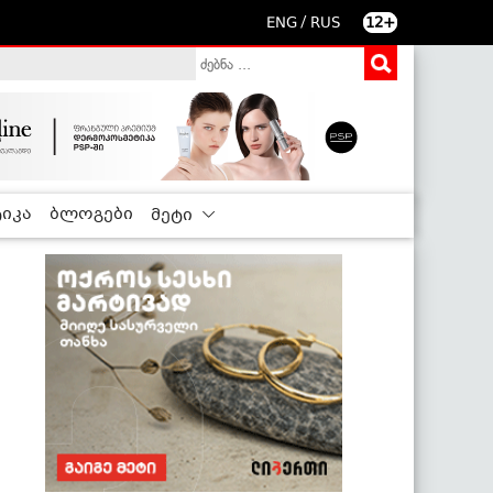
/
ENG
RUS
12+
იკა
ბლოგები
მეტი