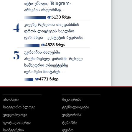
აქტი უწოდა, Telegram-
არხების ინფორმაც...
5130
ნახვა
კიევზე რუსეთის თავდასხმის
4
დროს ლიეტუვის საელჩო
დაზიანდა - კესტუტის ბუდრისი
4828
ნახვა
უკრაინის ძალებმა
5
ანექსირებულ ყირიმში რუსულ
სამხედრო ობიექტებზე
იერიშები მიიტანეს...
4771
ნახვა
ანონსები
მეცნიერება
საავტორო ბლოგი
ტექნოლოგიები
ვიდეობლოგი
ვიქტორინა
ფოტოგალერეა
ტურიზმი
საინტერესო
ღვინო