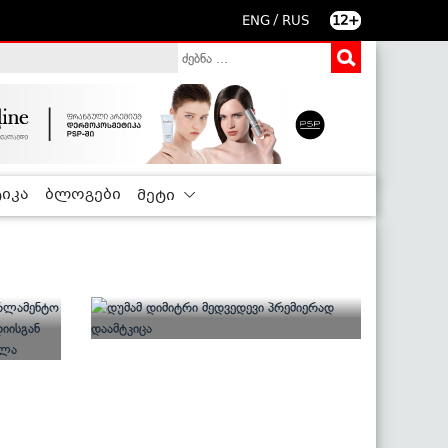
/
ENG
RUS
12+
იკა
ბლოგები
მეტი