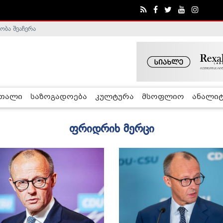
ობა შეაჩერა
ა - ჰელსინკის კომისია
რთალი
საზოგადოება
კულტურა
მსოფლიო
ანალიტ
ფრიდრიხ მერცი