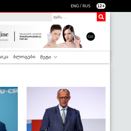
/
ENG
RUS
12+
იკა
ბლოგები
მეტი