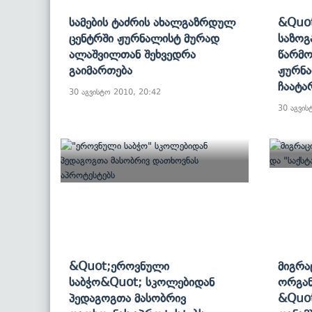
Სამების Ტაძრის Ახალგაზრდულ
&quot
Ცენტრში Ჟურნალისტ Მურად
Საზოგ
Ალაშვილთან Შეხვედრა
Წარმო
Გაიმართება
Ჟურნა
Ჩაატა
30 აგვისტო 2010, 20:42
30 აგვის
&quot;ეროვნული
Მიგრა
Საბჭო&quot; Სკოლებიდან
Ორგან
Პედაგოგთა Მასობრივ
&quot