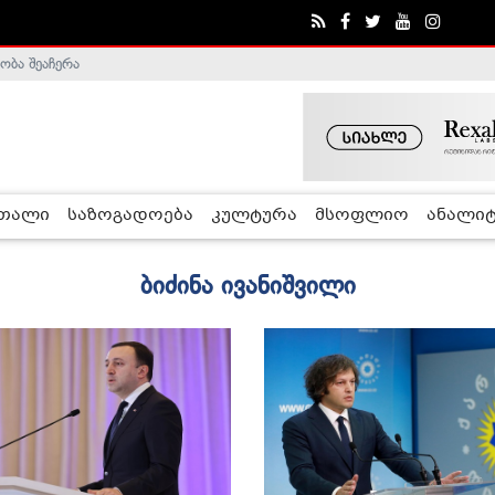
ობა შეაჩერა
ა - ჰელსინკის კომისია
რთალი
საზოგადოება
კულტურა
მსოფლიო
ანალიტ
ბიძინა ივანიშვილი