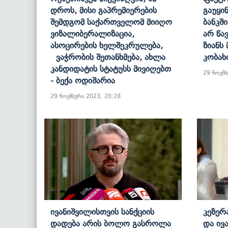
Დროს, Მისი Გაპრემიერების
Გაუყი
Შემდგომ Საქართველომ Მიიღო
Ბანკში
Ვიზალიბერალიზაცია,
Არ Წა
Ასოცირების Ხელშეკრულება,
Ზიანს
Ვაჭრობის Შეთანხმება, Ახლა
Კობახ
Კანდიდატის Სტატუსს Მივიღებთ
29 ნოემბ
- Ბექა Ოდიშარია
29 ნოემბერი 2023, 20:28
Ივანიშვილისთვის Სანქციის
Კეზერ
Დადება Არის Ბოლო Გასროლა
Და Ივ