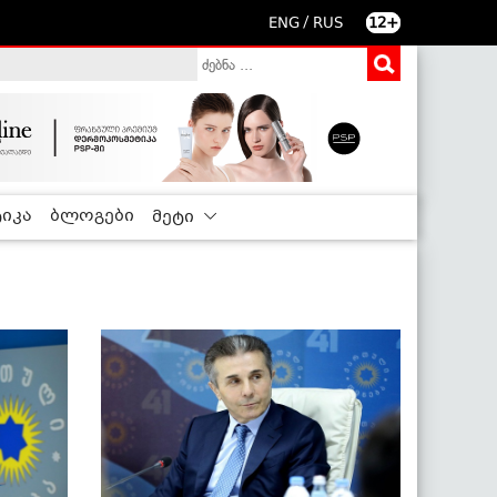
/
ENG
RUS
12+
იკა
ბლოგები
მეტი