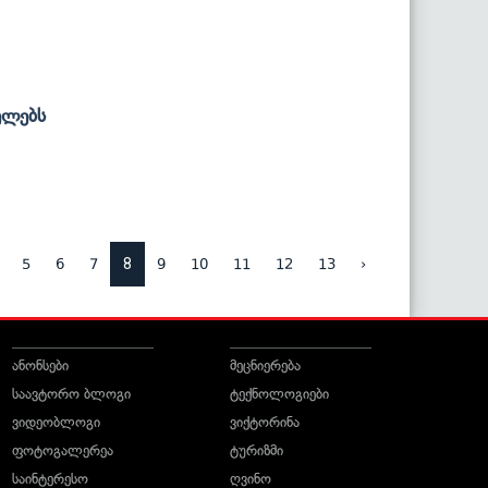
ელებს
8
5
6
7
9
10
11
12
13
›
ანონსები
მეცნიერება
საავტორო ბლოგი
ტექნოლოგიები
ვიდეობლოგი
ვიქტორინა
ფოტოგალერეა
ტურიზმი
საინტერესო
ღვინო