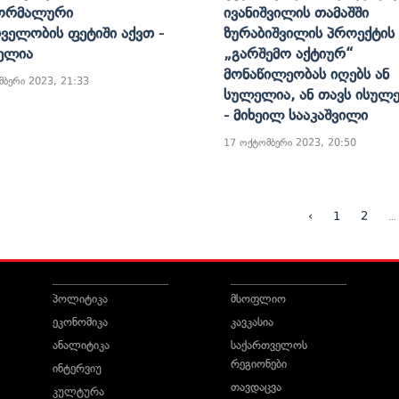
ორმალური
Ივანიშვილის Თამაშში
ველობის Ფეტიში Აქვთ -
Ზურაბიშვილის Პროექტის
Მელია
„გარშემო Აქტიურ“
Მონაწილეობას Იღებს Ან
მბერი 2023, 21:33
Სულელია, Ან Თავს Ისულ
- Მიხეილ Სააკაშვილი
17 ოქტომბერი 2023, 20:50
...
‹
1
2
პოლიტიკა
მსოფლიო
ეკონომიკა
კავკასია
ანალიტიკა
საქართველოს
რეგიონები
ინტერვიუ
თავდაცვა
კულტურა