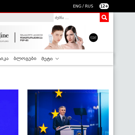
/
ENG
RUS
12+
იკა
ბლოგები
მეტი