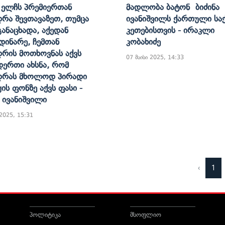
ს Ელჩს Პრემიერთან
Მადლობა Ბატონ Ბიძინა
დრა Შევთავაზეთ, Თუმცა
Ივანიშვილს Ქართული Საქ
Განაცხადა, Აქედან
Კეთებისთვის - Ირაკლი
დინარე, Ჩემთან
Კობახიძე
დრის Მოთხოვნას Აქვს
07 მაისი 2025, 14:33
ერთი Ახსნა, Რომ
დრას Მხოლოდ Პირადი
ჟის Ფონზე Აქვს Ფასი -
ა Ივანიშვილი
 2025, 15:31
‹
1
პოლიტიკა
მსოფლიო