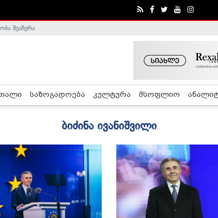
ობა შეაჩერა
ა - ჰელსინკის კომისია
რთალი
საზოგადოება
კულტურა
მსოფლიო
ანალიტ
ბიძინა ივანიშვილი