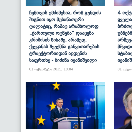
Ჩემთვის Უმძიმესია, Რომ Გუნდის
4 Ოქტ
Შიგნით Იყო Მუხანათური
Ყველა
Ღალატიც, Რამაც Არამხოლოდ
Ბრძოლ
„ქართული Ოცნება“ Დააყენა
Უბნებ
Კრიზისის Წინაშე, Არამედ,
Არჩევ
Ქვეყანას Შეუქმნა Განვითარების
Მშვიდ
Ტრაექტორიიდან Აცდენის
Სტაბი
Საფრთხე - Ბიძინა Ივანიშვილი
Ივანი
01 ოქტომბერი 2025, 10:04
01 ოქტო