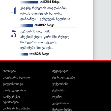
5254
ნახვა
კიევზე რუსეთის თავდასხმის
4
დროს ლიეტუვის საელჩო
დაზიანდა - კესტუტის ბუდრისი
4892
ნახვა
უკრაინის ძალებმა
5
ანექსირებულ ყირიმში რუსულ
სამხედრო ობიექტებზე
იერიშები მიიტანეს...
4828
ნახვა
ანონსები
მეცნიერება
საავტორო ბლოგი
ტექნოლოგიები
ვიდეობლოგი
ვიქტორინა
ფოტოგალერეა
ტურიზმი
საინტერესო
ღვინო
ადამიანები
კულინარია
საინტერესო ამბები
მართლწერის