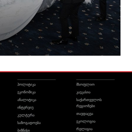
პოლიტიკა
მსოფლიო
ეკონომიკა
კავკასია
ანალიტიკა
საქართველოს
რეგიონები
ინტერვიუ
თავდაცვა
კულტურა
ეკოლოგია
საზოგადოება
რელიგია
ბიზნესი