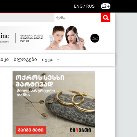
/
ENG
RUS
12+
იკა
ბლოგები
მეტი