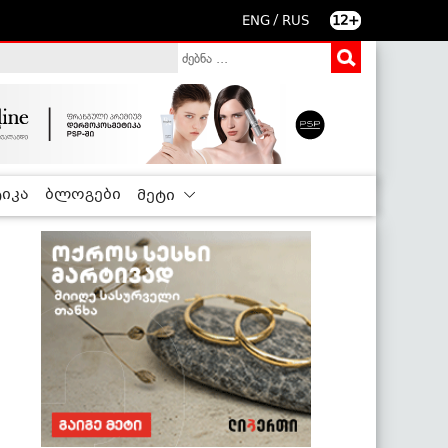
/
ENG
RUS
12+
იკა
ბლოგები
მეტი