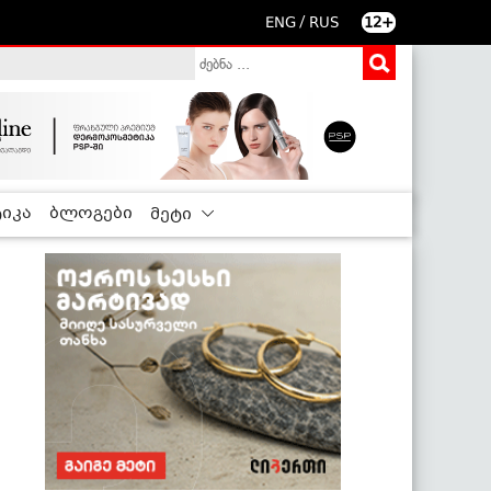
/
ENG
RUS
12+
იკა
ბლოგები
მეტი