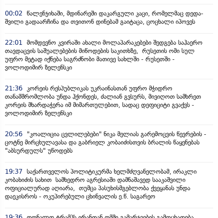
00:02
წალენჯიხაში, მდინარეში დაკარგული კაცი, რომელმაც დედა-
შვილი გადაარჩინა და თვითონ დინებამ გაიტაცა, ცოცხალი იპოვეს
22:01
მომდევნო კვირაში ახალი მოლაპარაკებები შედგება საჰაერო
თავდაცვის საშუალებების მიწოდების საკითხზე, რუსეთის ომი სულ
უფრო მეტად იქნება საგრძნობი მათივე სახლში - რუსეთში -
ვოლოდიმირ ზელენსკი
21:36
კორეის რესპუბლიკას უკრაინასთან უფრო მჭიდრო
თანამშრომლობა უნდა ჰქონდეს, ძალიან გვსურს, მივიღოთ სამხრეთ
კორეის მხარდაჭერა იმ მიმართულებით, სადაც დეფიციტი გვაქვს -
ვოლოდიმირ ზელენსკი
20:56
"კოალიცია ცვლილებები" ნიკა მელიას გარემოცვის წევრების -
ცოტნე მირცხულავასა და გაბრიელ კობაიძისთვის ბრალის წაყენებას
"აბსურდულს" უწოდებს
19:37
საქართველოს პოლიტიკურმა ხელმძღვანელობამ, ირაკლი
კობახიძის სახით სამხედრო აგრესიაში დამნაშავედ სააკაშვილი
ოფიციალურად აღიარა, თუმცა პასუხისმგებლობა ქვეყანას უნდა
დაეკისროს - ოკუპირებული ცხინვალის ე.წ. საგარეო
19:36
დონალდ ტრამპს ირანთან ომში გამარჯვების გამოცხადება