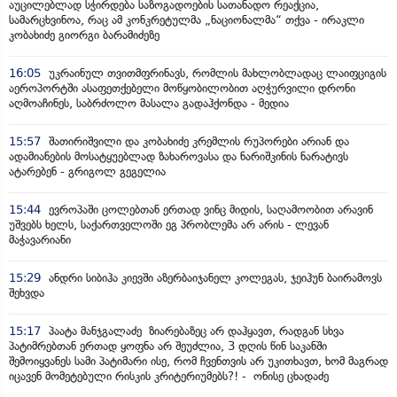
აუცილებლად სჭირდება საზოგადოების სათანადო რეაქცია,
სამარცხვინოა, რაც ამ კონკრეტულმა „ნაციონალმა“ თქვა - ირაკლი
კობახიძე გიორგი ბარამიძეზე
16:05
უკრაინულ თვითმფრინავს, რომლის მახლობლადაც ლაიფციგის
აეროპორტში ასაფეთქებელი მოწყობილობით აღჭურვილი დრონი
აღმოაჩინეს, საბრძოლო მასალა გადაჰქონდა - მედია
15:57
შათირიშვილი და კობახიძე კრემლის რუპორები არიან და
ადამიანების მოსატყუებლად ზახაროვასა და ნარიშკინის ნარატივს
ატარებენ - გრიგოლ გეგელია
15:44
ევროპაში ცოლებთან ერთად ვინც მიდის, საღამოობით არავინ
უშვებს ხელს, საქართველოში ეგ პრობლემა არ არის - ლევან
მაჭავარიანი
15:29
ანდრი სიბიჰა კიევში აზერბაიჯანელ კოლეგას, ჯეიჰუნ ბაირამოვს
შეხვდა
15:17
პაატა მანჯგალაძე ზიარებაზეც არ დაჰყავთ, რადგან სხვა
პატიმრებთან ერთად ყოფნა არ შეუძლია, 3 დღის წინ საკანში
შემოიყვანეს სამი პატიმარი ისე, რომ ჩვენთვის არ უკითხავთ, ხომ მაგრად
იცავენ მომეტებული რისკის კრიტერიუმებს?! - ონისე ცხადაძე