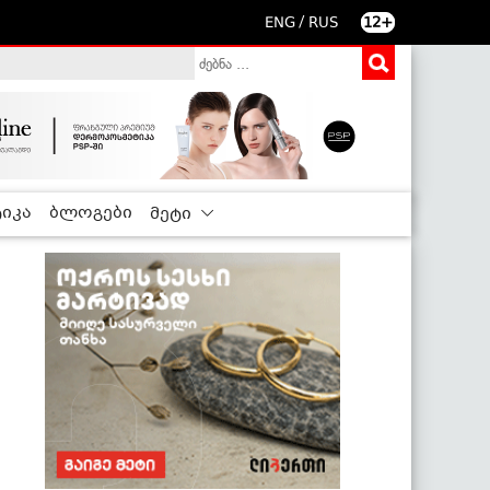
/
ENG
RUS
12+
იკა
ბლოგები
მეტი