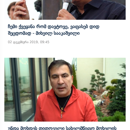
Ჩემი Ქვეყანა Რომ Დავტოვე, Ვაფასებ Დიდ
Შეცდომად - Მიხეილ Სააკაშვილი
02 დეკემბერი 2019, 09:45
Უნდა Მოხდეს Თითოეული Სახელმწიფო Მოხელის