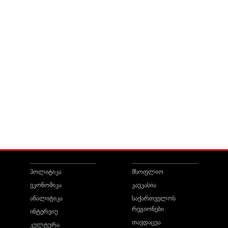
პოლიტიკა
მსოფლიო
ეკონომიკა
კავკასია
ანალიტიკა
საქართველოს
რეგიონები
ინტერვიუ
თავდაცვა
კულტურა