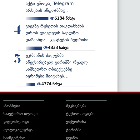
აქტი უწოდა, Telegram-
არხების ინფორმაც...
5184
ნახვა
კიევზე რუსეთის თავდასხმის
4
დროს ლიეტუვის საელჩო
დაზიანდა - კესტუტის ბუდრისი
4833
ნახვა
უკრაინის ძალებმა
5
ანექსირებულ ყირიმში რუსულ
სამხედრო ობიექტებზე
იერიშები მიიტანეს...
4774
ნახვა
ანონსები
მეცნიერება
საავტორო ბლოგი
ტექნოლოგიები
ვიდეობლოგი
ვიქტორინა
ფოტოგალერეა
ტურიზმი
საინტერესო
ღვინო