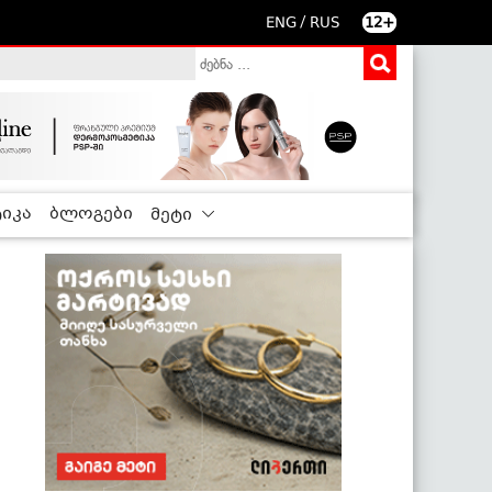
/
ENG
RUS
12+
იკა
ბლოგები
მეტი