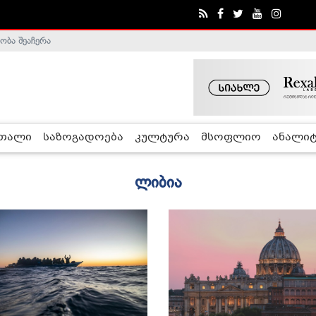
ობა შეაჩერა
რთალი
საზოგადოება
კულტურა
მსოფლიო
ანალიტ
ლიბია