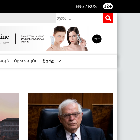
/
ENG
RUS
12+
იკა
ბლოგები
მეტი