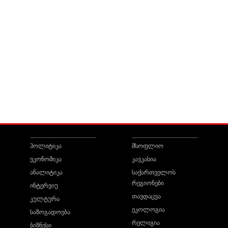
პოლიტიკა
მსოფლიო
ეკონომიკა
კავკასია
ანალიტიკა
საქართველოს
რეგიონები
ინტერვიუ
თავდაცვა
კულტურა
ეკოლოგია
საზოგადოება
რელიგია
ბიზნესი