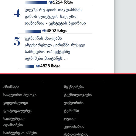
5254
ნახვა
კიევზე რუსეთის თავდასხმის
4
დროს ლიეტუვის საელჩო
დაზიანდა - კესტუტის ბუდრისი
4892
ნახვა
უკრაინის ძალებმა
5
ანექსირებულ ყირიმში რუსულ
სამხედრო ობიექტებზე
იერიშები მიიტანეს...
4828
ნახვა
ანონსები
მეცნიერება
საავტორო ბლოგი
ტექნოლოგიები
ვიდეობლოგი
ვიქტორინა
ფოტოგალერეა
ტურიზმი
საინტერესო
ღვინო
ადამიანები
კულინარია
საინტერესო ამბები
მართლწერის