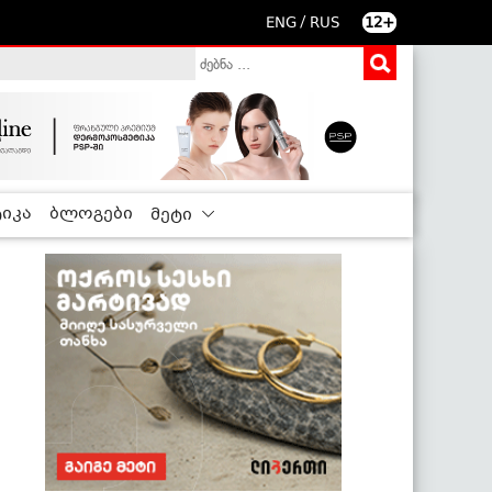
/
ENG
RUS
12+
იკა
ბლოგები
მეტი