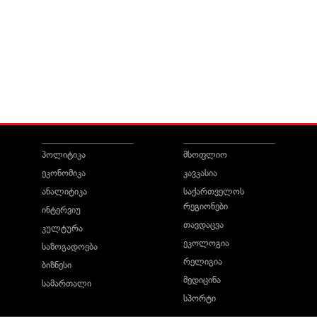
პოლიტიკა
მსოფლიო
ეკონომიკა
კავკასია
ანალიტიკა
საქართველოს
რეგიონები
ინტერვიუ
თავდაცვა
კულტურა
ეკოლოგია
საზოგადოება
რელიგია
ბიზნესი
მედიცინა
სამართალი
სპორტი