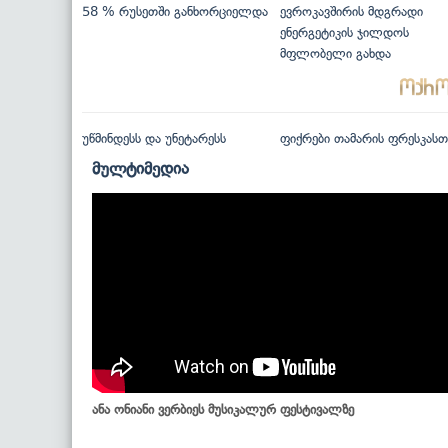
58 % რუსეთში განხორციელდა
ევროკავშირის მდგრადი
ენერგეტიკის ჯილდოს
მფლობელი გახდა
უწმინდესს და უნეტარესს
ფიქრები თამარის ფრესკასთ
მულტიმედია
ანა ონიანი ვერბიეს მუსიკალურ ფესტივალზე