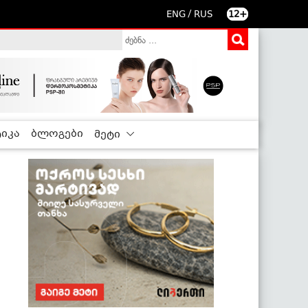
/
ENG
RUS
12+
იკა
ბლოგები
მეტი