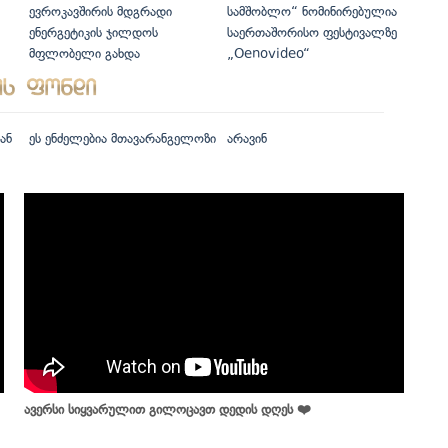
ევროკავშირის მდგრადი
სამშობლო“ ნომინირებულია
ენერგეტიკის ჯილდოს
საერთაშორისო ფესტივალზე
მფლობელი გახდა
„Oenovideo“
ან
ეს ენძელებია მთავარანგელოზი
არავინ
ავერსი სიყვარულით გილოცავთ დედის დღეს ❤️