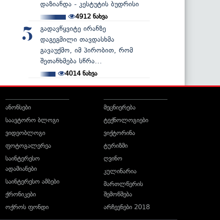
დაზიანდა - კესტუტის ბუდრისი
4912
ნახვა
გადავწყვიტე ირანზე
5
დაგეგმილი თავდასხმა
გავაუქმო, იმ პირობით, რომ
შეთანხმება სწრა...
4014
ნახვა
ანონსები
მეცნიერება
საავტორო ბლოგი
ტექნოლოგიები
ვიდეობლოგი
ვიქტორინა
ფოტოგალერეა
ტურიზმი
საინტერესო
ღვინო
ადამიანები
კულინარია
საინტერესო ამბები
მართლწერის
ქრონიკები
შემოწმება
ოქროს ფონდი
არჩევნები 2018