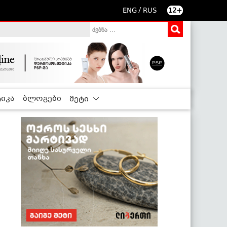
/
ENG
RUS
12+
იკა
ბლოგები
მეტი