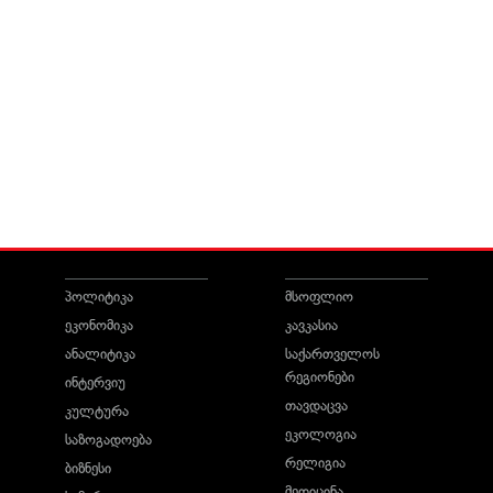
პოლიტიკა
მსოფლიო
ეკონომიკა
კავკასია
ანალიტიკა
საქართველოს
რეგიონები
ინტერვიუ
თავდაცვა
კულტურა
ეკოლოგია
საზოგადოება
რელიგია
ბიზნესი
მედიცინა