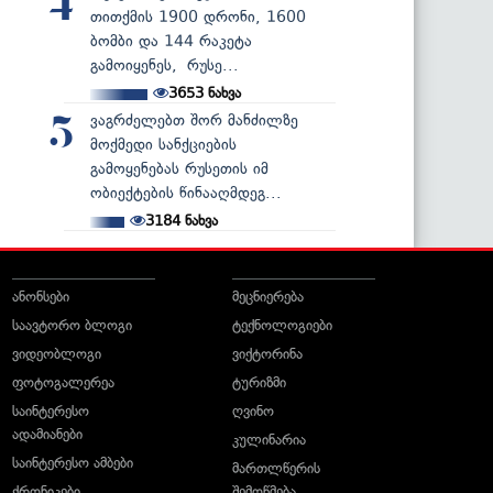
4
თითქმის 1900 დრონი, 1600
ბომბი და 144 რაკეტა
გამოიყენეს, რუსე...
3653
ნახვა
ვაგრძელებთ შორ მანძილზე
5
მოქმედი სანქციების
გამოყენებას რუსეთის იმ
ობიექტების წინააღმდეგ...
3184
ნახვა
ანონსები
მეცნიერება
საავტორო ბლოგი
ტექნოლოგიები
ვიდეობლოგი
ვიქტორინა
ფოტოგალერეა
ტურიზმი
საინტერესო
ღვინო
ადამიანები
კულინარია
საინტერესო ამბები
მართლწერის
ქრონიკები
შემოწმება