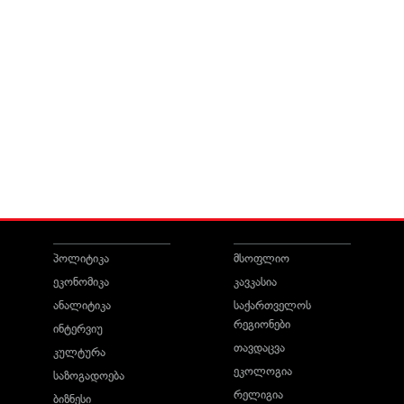
პოლიტიკა
მსოფლიო
ეკონომიკა
კავკასია
ანალიტიკა
საქართველოს
რეგიონები
ინტერვიუ
თავდაცვა
კულტურა
ეკოლოგია
საზოგადოება
რელიგია
ბიზნესი