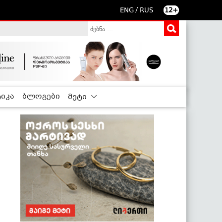
/
ENG
RUS
12+
იკა
ბლოგები
მეტი