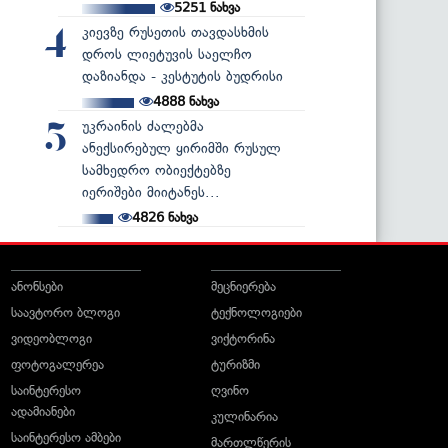
5251
ნახვა
კიევზე რუსეთის თავდასხმის
4
დროს ლიეტუვის საელჩო
დაზიანდა - კესტუტის ბუდრისი
4888
ნახვა
უკრაინის ძალებმა
5
ანექსირებულ ყირიმში რუსულ
სამხედრო ობიექტებზე
იერიშები მიიტანეს...
4826
ნახვა
ანონსები
მეცნიერება
საავტორო ბლოგი
ტექნოლოგიები
ვიდეობლოგი
ვიქტორინა
ფოტოგალერეა
ტურიზმი
საინტერესო
ღვინო
ადამიანები
კულინარია
საინტერესო ამბები
მართლწერის