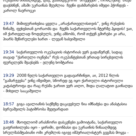
რუსეთის წინააღმდეგ, დაე, გაანადგურონ "სოვეტები", რომლებიც თავს
დაესხნენ, ამაში უკრაინას შეუძლია ჩვენი დახმარების იმედი ჰქონდეს -
კაროლ ნავროცკი
19:47
მიმიფურთხებია ყველა „არაქართველისთვის“, ვინც რუსების
წინაშე, ფეხებთან გორაობს და ჩვენს საქართველოს მტერზე ჰყიდის! ვაი,
იმ ქართველად წოდებულს, ვინც ამბობს, რომ თქვენ გმირები კი არა,
პიარს შეწირულები ხართ - ლევან ხაბეიშვილი
19:34
საქართველოს ოკუპაციის ისტორიას ვერ გადაწერენ, სადაც
თავად "ქართული ოცნება" რუს ოკუპანტებთან ერთად სირცხვილის
ფურცლებს შეავსებს - ელენე ხოშტარია
19:29
2008 წელს საქართველო გადავარჩინეთ, აი, 2012 წლის
"გამარჯვება" ვინც იზეიმეთ, სწორედ ეგ იყო ქართული ისტორიული
კატასტროფა და რაც რუსმა ჯარით ვერ აიღო, შიდა ღალატით გაინაღდა
- მიხეილ სააკაშვილი
18:57
გიგა ავალიანის საქმეზე დაკავებულ ნია იმნაძესა და ანასტასია
ბერუაშვილს პატიმრობა შეეფარდათ
18:46
მსოფლიომ არასწორი დასკვნები გამოიტანა, საქართველო
გაფრთხილება იყო - ყირიმი, დონბასი და უკრაინის წინააღმდეგ
სრულმასშტაბიანი ომი კრემლის იგივე იმპერიალისტურ გეგმას მოყვა -