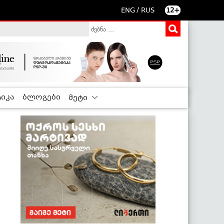
/
ENG
RUS
12+
იკა
ბლოგები
მეტი