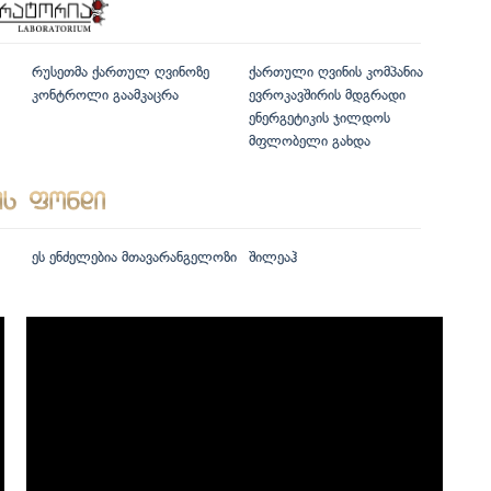
რუსეთმა ქართულ ღვინოზე
ქართული ღვინის კომპანია
კონტროლი გაამკაცრა
ევროკავშირის მდგრადი
ენერგეტიკის ჯილდოს
მფლობელი გახდა
ეს ენძელებია მთავარანგელოზი
შილეაჰ