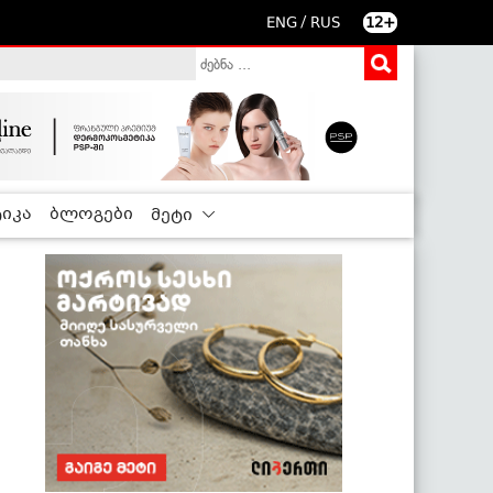
/
ENG
RUS
12+
იკა
ბლოგები
მეტი