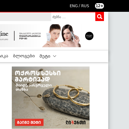
/
ENG
RUS
12+
იკა
ბლოგები
მეტი