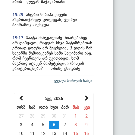
არის - ლევან მაჭავარიანი
ანდრი სიბიჰა კიევში
15:29
აზერბაიჯანელ კოლეგას, ჯეიჰუნ
ბაირამოვს შეხვდა
პაატა მანჯგალაძე ზიარებაზეც
15:17
არ დაჰყავთ, რადგან სხვა პატიმრებთან
ერთად ყოფნა არ შეუძლია, 3 დღის წინ
საკანში შემოიყვანეს სამი პატიმარი ისე,
რომ ჩვენთვის არ უკითხავთ, ხომ
მაგრად იცავენ მომეტებული რისკის
კრიტერიუმებს?! - ონისე ცხადაძე
ყველა სიახლის ნახვა
აგვ, 2026
ორშ
სამ
ოთხ
ხუთ
პარ
შაბ
კვი
27
28
29
30
31
1
2
3
4
5
6
7
8
9
10
11
12
13
14
15
16