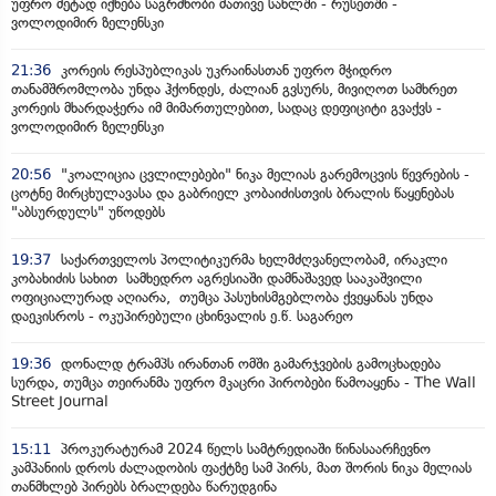
უფრო მეტად იქნება საგრძნობი მათივე სახლში - რუსეთში -
ვოლოდიმირ ზელენსკი
21:36
კორეის რესპუბლიკას უკრაინასთან უფრო მჭიდრო
თანამშრომლობა უნდა ჰქონდეს, ძალიან გვსურს, მივიღოთ სამხრეთ
კორეის მხარდაჭერა იმ მიმართულებით, სადაც დეფიციტი გვაქვს -
ვოლოდიმირ ზელენსკი
20:56
"კოალიცია ცვლილებები" ნიკა მელიას გარემოცვის წევრების -
ცოტნე მირცხულავასა და გაბრიელ კობაიძისთვის ბრალის წაყენებას
"აბსურდულს" უწოდებს
19:37
საქართველოს პოლიტიკურმა ხელმძღვანელობამ, ირაკლი
კობახიძის სახით სამხედრო აგრესიაში დამნაშავედ სააკაშვილი
ოფიციალურად აღიარა, თუმცა პასუხისმგებლობა ქვეყანას უნდა
დაეკისროს - ოკუპირებული ცხინვალის ე.წ. საგარეო
19:36
დონალდ ტრამპს ირანთან ომში გამარჯვების გამოცხადება
სურდა, თუმცა თეირანმა უფრო მკაცრი პირობები წამოაყენა - The Wall
Street Journal
15:11
პროკურატურამ 2024 წელს სამტრედიაში წინასაარჩევნო
კამპანიის დროს ძალადობის ფაქტზე სამ პირს, მათ შორის ნიკა მელიას
თანმხლებ პირებს ბრალდება წარუდგინა