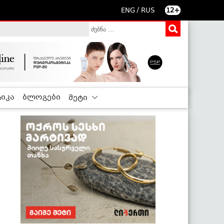
/
ENG
RUS
12+
იკა
ბლოგები
მეტი