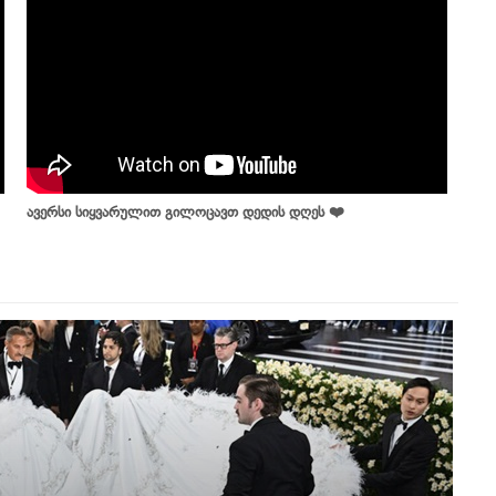
ავერსი სიყვარულით გილოცავთ დედის დღეს ❤️