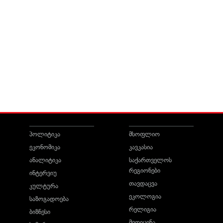
პოლიტიკა
მსოფლიო
ეკონომიკა
კავკასია
ანალიტიკა
საქართველოს
რეგიონები
ინტერვიუ
თავდაცვა
კულტურა
ეკოლოგია
საზოგადოება
რელიგია
ბიზნესი
მედიცინა