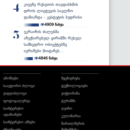
კიევზე რუსეთის თავდასხმის
4
დროს ლიეტუვის საელჩო
დაზიანდა - კესტუტის ბუდრისი
4909
ნახვა
უკრაინის ძალებმა
5
ანექსირებულ ყირიმში რუსულ
სამხედრო ობიექტებზე
იერიშები მიიტანეს...
4846
ნახვა
ანონსები
მეცნიერება
საავტორო ბლოგი
ტექნოლოგიები
ვიდეობლოგი
ვიქტორინა
ფოტოგალერეა
ტურიზმი
საინტერესო
ღვინო
ადამიანები
კულინარია
საინტერესო ამბები
მართლწერის
ქრონიკები
შემოწმება