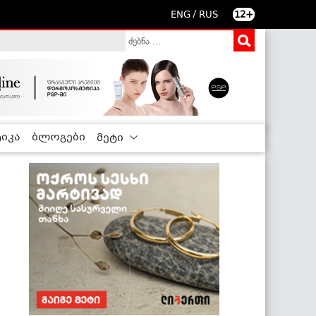
/
ENG
RUS
12+
იკა
ბლოგები
მეტი