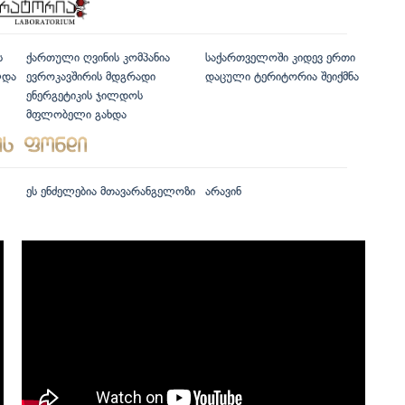
ს
ქართული ღვინის კომპანია
საქართველოში კიდევ ერთი
ლდა
ევროკავშირის მდგრადი
დაცული ტერიტორია შეიქმნა
ენერგეტიკის ჯილდოს
მფლობელი გახდა
ეს ენძელებია მთავარანგელოზი
არავინ