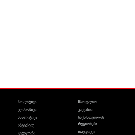
პოლიტიკა
მსოფლიო
ეკონომიკა
კავკასია
ანალიტიკა
საქართველოს
რეგიონები
ინტერვიუ
თავდაცვა
კულტურა