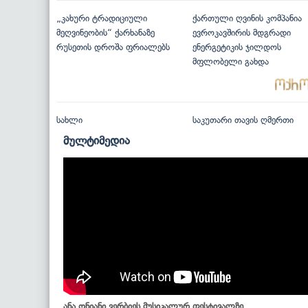
„კახური ტრადიციული
ქართული ღვინის კომპანია
მეღვინეობის“ ქარხანაზე
ევროკავშირის მდგრადი
რუსეთის დროშა ფრიალებს
ენერგეტიკის ჯილდოს
მფლობელი გახდა
სახლი
საკუთარი თავის ღმერთი
მულტიმედია
ანა ონიანი ვერბიეს მუსიკალურ ფესტივალზე