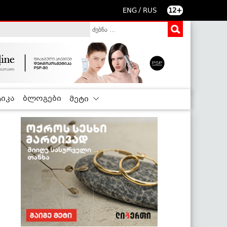
/
ENG
RUS
12+
იკა
ბლოგები
მეტი