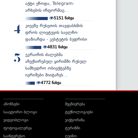
აქტი უწოდა, Telegram-
არხების ინფორმაც...
5151
ნახვა
კიევზე რუსეთის თავდასხმის
4
დროს ლიეტუვის საელჩო
დაზიანდა - კესტუტის ბუდრისი
4831
ნახვა
უკრაინის ძალებმა
5
ანექსირებულ ყირიმში რუსულ
სამხედრო ობიექტებზე
იერიშები მიიტანეს...
4772
ნახვა
ანონსები
მეცნიერება
საავტორო ბლოგი
ტექნოლოგიები
ვიდეობლოგი
ვიქტორინა
ფოტოგალერეა
ტურიზმი
საინტერესო
ღვინო