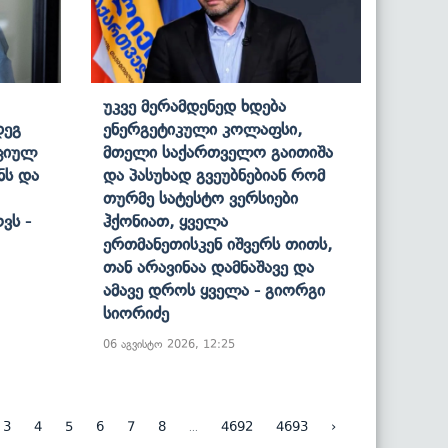
Უკვე Მერამდენედ Ხდება
დეგ
Ენერგეტიკული Კოლაფსი,
ციულ
Მთელი Საქართველო Გაითიშა
ნს Და
Და Პასუხად Გვეუბნებიან Რომ
Თურმე Სატესტო Ვერსიები
ვს -
Ჰქონიათ, Ყველა
Ერთმანეთისკენ Იშვერს Თითს,
Თან Არავინაა Დამნაშავე Და
Ამავე Დროს Ყველა - Გიორგი
Სიორიძე
06 აგვისტო 2026, 12:25
...
3
4
5
6
7
8
4692
4693
›