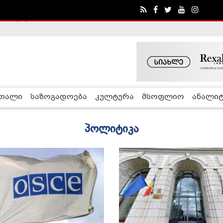
ა - ჰელსინკის კომისია
რთალი
საზოგადოება
კულტურა
მსოფლიო
ანალიტ
პოლიტიკა