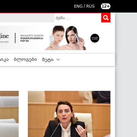
/
ENG
RUS
12+
იკა
ბლოგები
მეტი