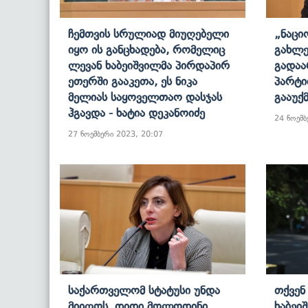
Ჩემთვის Სრულიად Მიუღებელი
„ნაცი
Იყო Ის Განცხადება, Რომელიც
Გახლე
Ლევან Ხაბეიშვილმა Პირდაპირ
Გადაა
Ეთერში Გააკეთა, Ეს Ნიკა
Პარტი
Მელიას Საყოველთაო Დასჯას
Გააუქმ
Ჰგავდა - Ხატია Დეკანოიძე
24 ნოემბ
27 ნოემბერი 2023, 20:07
Საქართველომ Სტატუსი Უნდა
Თქვენ
Მიიღოს, Დიდი Მოლოდინი
Ხაბეი