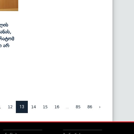
ელის
ანას,
 Რატომ
ი Არ
13
...
1
12
14
15
16
85
86
›