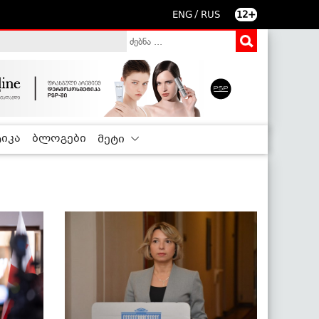
/
ENG
RUS
12+
იკა
ბლოგები
მეტი