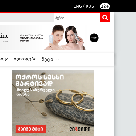
/
ENG
RUS
12+
იკა
ბლოგები
მეტი