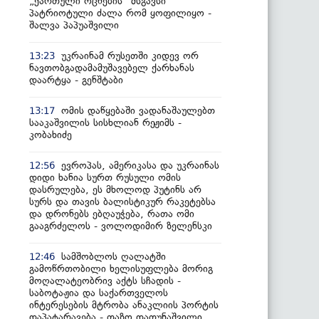
„ქართული ოცნების“ მსგავსი
პატრიოტული ძალა რომ ყოფილიყო -
შალვა პაპუაშვილი
უკრაინამ რუსეთში კიდევ ორ
13:23
ნავთობგადამამუშავებელ ქარხანას
დაარტყა - გენშტაბი
ომის დაწყებაში ვადანაშაულებთ
13:17
სააკაშვილის სისხლიან რეჟიმს -
კობახიძე
ევროპას, ამერიკასა და უკრაინას
12:56
დიდი ხანია სურთ რუსული ომის
დასრულება, ეს მხოლოდ პუტინს არ
სურს და თავის ბალისტიკურ რაკეტებსა
და დრონებს ებღაუჭება, რათა ომი
გააგრძელოს - ვოლოდიმირ ზელენსკი
სამშობლოს ღალატში
12:46
გამოწრთობილი ხელისუფლება მორიგ
მოღალატეობრივ აქტს სჩადის -
საბოტაჟია და საქართველოს
ინტერესების მტრობა ანაკლიის პორტის
დაპატარავება - თაზო დათუნაშვილი