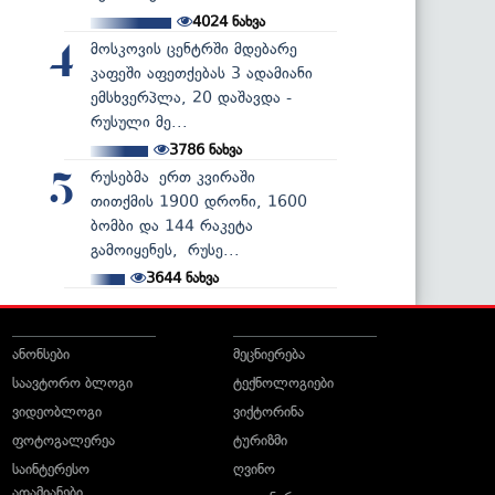
4024
ნახვა
მოსკოვის ცენტრში მდებარე
4
კაფეში აფეთქებას 3 ადამიანი
ემსხვერპლა, 20 დაშავდა -
რუსული მე...
3786
ნახვა
რუსებმა ერთ კვირაში
5
თითქმის 1900 დრონი, 1600
ბომბი და 144 რაკეტა
გამოიყენეს, რუსე...
3644
ნახვა
ანონსები
მეცნიერება
საავტორო ბლოგი
ტექნოლოგიები
ვიდეობლოგი
ვიქტორინა
ფოტოგალერეა
ტურიზმი
საინტერესო
ღვინო
ადამიანები