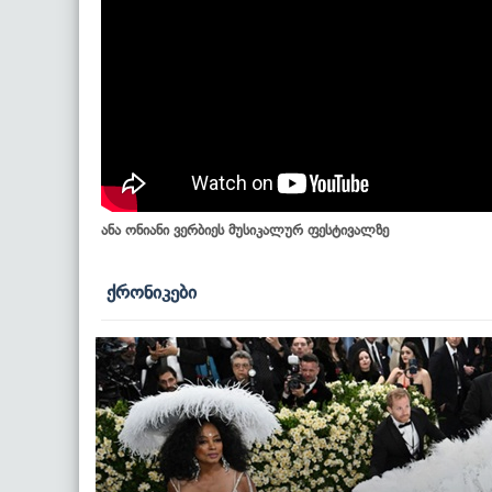
ანა ონიანი ვერბიეს მუსიკალურ ფესტივალზე
ქრონიკები