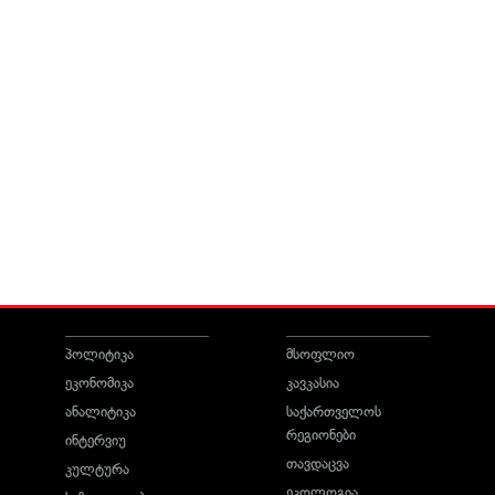
პოლიტიკა
მსოფლიო
ეკონომიკა
კავკასია
ანალიტიკა
საქართველოს
რეგიონები
ინტერვიუ
თავდაცვა
კულტურა
ეკოლოგია