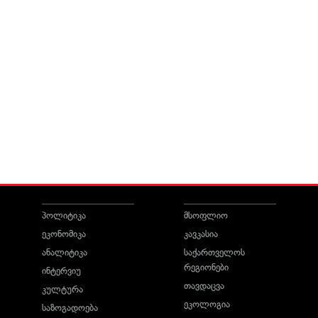
პოლიტიკა
მსოფლიო
ეკონომიკა
კავკასია
ანალიტიკა
საქართველოს
რეგიონები
ინტერვიუ
თავდაცვა
კულტურა
ეკოლოგია
საზოგადოება