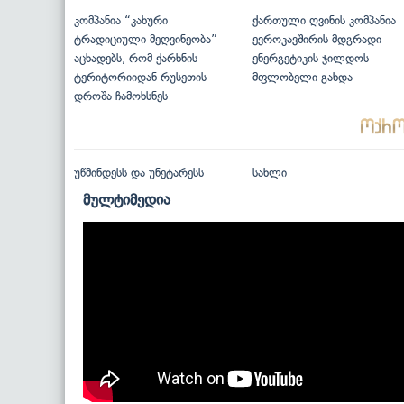
კომპანია “კახური
ქართული ღვინის კომპანია
ტრადიციული მეღვინეობა”
ევროკავშირის მდგრადი
აცხადებს, რომ ქარხნის
ენერგეტიკის ჯილდოს
ტერიტორიიდან რუსეთის
მფლობელი გახდა
დროშა ჩამოხსნეს
უწმინდესს და უნეტარესს
სახლი
მულტიმედია