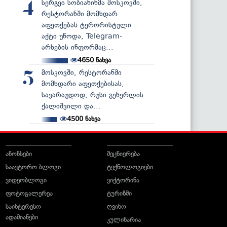
სერგეი სობიანინმა მოსკოვში,
4
რესტორანში მომხდარ
აფეთქებას ტერორისტული
აქტი უწოდა, Telegram-
არხების ინფორმაც...
4650
ნახვა
მოსკოვში, რესტორანში
5
მომხდარი აფეთქებისას,
სავარაუდოდ, რუსი გენერლის
ქალიშვილი და...
4500
ნახვა
ანონსები
მეცნიერება
საავტორო ბლოგი
ტექნოლოგიები
ვიდეობლოგი
ვიქტორინა
ფოტოგალერეა
ტურიზმი
საინტერესო
ღვინო
ადამიანები
კულინარია