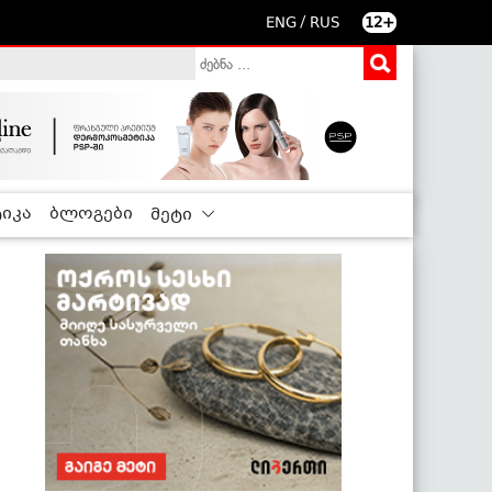
/
ENG
RUS
12+
იკა
ბლოგები
მეტი