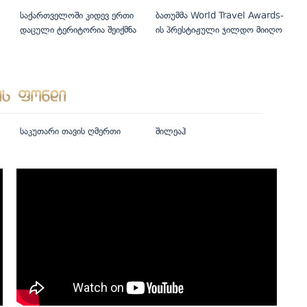
საქართველოში კიდევ ერთი
ბათუმმა World Travel Awards-
დაცული ტერიტორია შეიქმნა
ის პრესტიჟული ჯილდო მიიღო
საკუთარი თავის ღმერთი
შილეაჰ