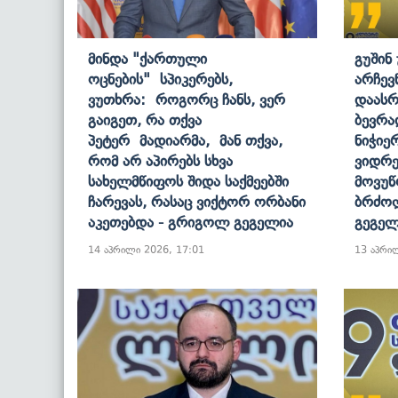
Მინდა "ქართული
Გუშინ
Ოცნების" Სპიკერებს,
Არჩევ
Ვუთხრა: Როგორც Ჩანს, Ვერ
Დაასრ
Გაიგეთ, Რა Თქვა
Ბევრა
Პეტერ Მადიარმა, Მან Თქვა,
Ნიჭიე
Რომ Არ Აპირებს Სხვა
Ვიდრე
Სახელმწიფოს Შიდა Საქმეებში
Მოვუწ
Ჩარევას, Რასაც Ვიქტორ Ორბანი
Ბრძოლ
Აკეთებდა - Გრიგოლ Გეგელია
Გეგელ
14 აპრილი 2026, 17:01
13 აპრი