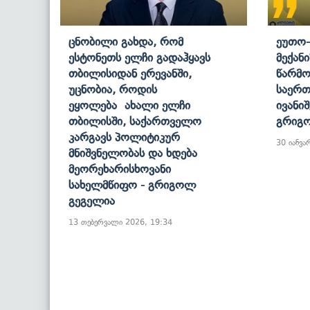
Ცნობილი Გახდა, Რომ
Ეუთო-
Ესტონეთს Ელჩი Გადაჰყავს
Მექან
Თბილისიდან Ერევანში,
Წარმო
Უცნობია, Როდის
Საერთ
Ეყოლება Ახალი Ელჩი
Ივანი
Თბილისში, Საქართველო
Გრიგ
Კარგავს Პოლიტიკურ
30 იანვა
Მნიშვნელობას Და Ხდება
Მეორეხარისხოვანი
Სახელმწიფო - Გრიგოლ
Გეგელია
13 თებერვალი 2026, 19:34