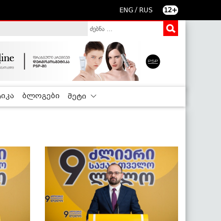
/
ENG
RUS
12+
იკა
ბლოგები
მეტი