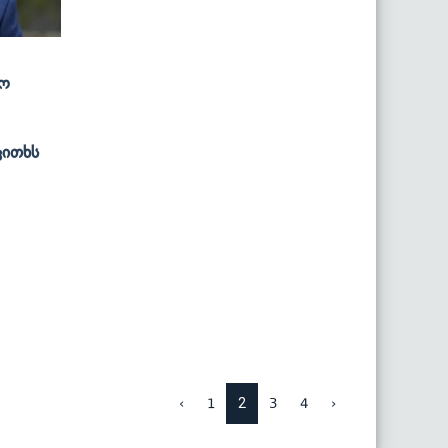
ხო
კითხს
2
‹
1
3
4
›