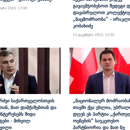
Გავაუმჯობესოთ Შედეგი 
ბერი 2023, 17:00
Დავასრულოთ Კოლექტიუ
„ნაცმოძრაობა“ - Ირაკლ
Კობახიძე
13 დეკემბერი 2023, 13:02
ბრძვი Საქართველოსთვის
„ნაციონალურ Მოძრაობა
თან, Მათ Დამქაშებთან Და
Თავში Ქვა Უხლია, Უბრა
ინტერესებს Შიდა
Დღეს Ეს Პარტია „ქართუ
გები - Მიხეილ
Ოცნების“ Საუკეთესო
შვილი
Პარტნიორია Და Მათ Ნუ