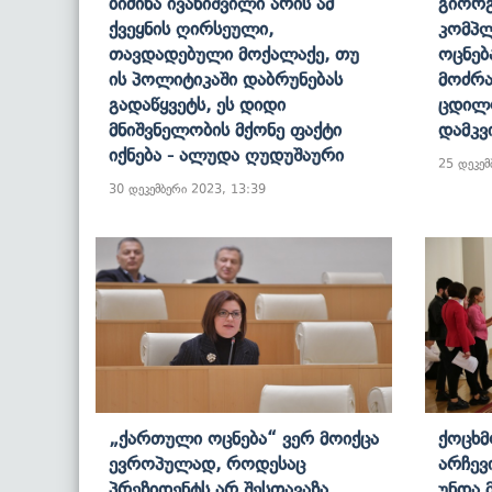
Ბიძინა Ივანიშვილი Არის Ამ
Გიორგ
Ქვეყნის Ღირსეული,
Კომპლ
Თავდადებული Მოქალაქე, Თუ
Ოცნებ
Ის Პოლიტიკაში Დაბრუნებას
Მოძრა
Გადაწყვეტს, Ეს Დიდი
Ცდილო
Მნიშვნელობის Მქონე Ფაქტი
Დამკვ
Იქნება - Ალუდა Ღუდუშაური
25 დეკემ
30 დეკემბერი 2023, 13:39
„ქართული Ოცნება“ Ვერ Მოიქცა
Ქოცხმ
Ევროპულად, Როდესაც
Არჩევ
Პრეზიდენტს Არ Შესთავაზა,
Უნდა 