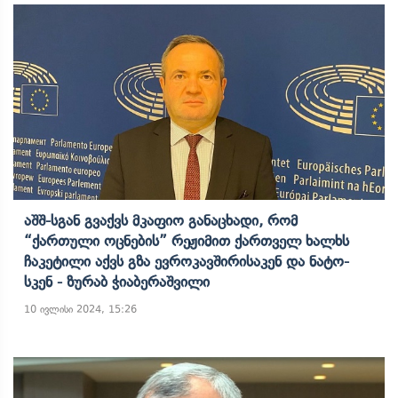
Აშშ-Სგან Გვაქვს Მკაფიო Განაცხადი, Რომ
“ქართული Ოცნების” Რეჟიმით Ქართველ Ხალხს
Ჩაკეტილი Აქვს Გზა Ევროკავშირისაკენ Და Ნატო-
Სკენ - Ზურაბ Ჭიაბერაშვილი
10 ივლისი 2024, 15:26