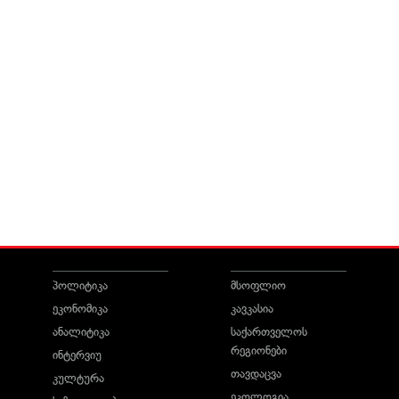
პოლიტიკა
მსოფლიო
ეკონომიკა
კავკასია
ანალიტიკა
საქართველოს
რეგიონები
ინტერვიუ
თავდაცვა
კულტურა
ეკოლოგია