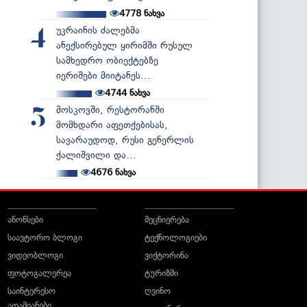
4778
ნახვა
უკრაინის ძალებმა
4
ანექსირებულ ყირიმში რუსულ
სამხედრო ობიექტებზე
იერიშები მიიტანეს...
4744
ნახვა
მოსკოვში, რესტორანში
5
მომხდარი აფეთქებისას,
სავარაუდოდ, რუსი გენერლის
ქალიშვილი და...
4676
ნახვა
ანონსები
მეცნიერება
საავტორო ბლოგი
ტექნოლოგიები
ვიდეობლოგი
ვიქტორინა
ფოტოგალერეა
ტურიზმი
საინტერესო
ღვინო
ადამიანები