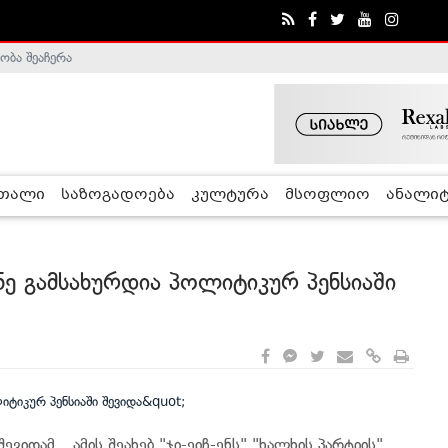
ობა შეაჩერა
ა - ჰელსინკის კომისია
რთალი
საზოგადოება
კულტურა
მსოფლიო
ანალიტ
ნე გამსახურდია პოლიტიკურ პენსიაში
ვიდამ _ ამის შეახებ "ჯი-ეიჩ-ენს" "ხალხის პარტიის"