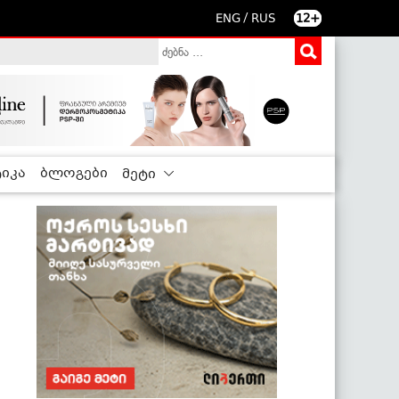
/
ENG
RUS
12+
იკა
ბლოგები
მეტი