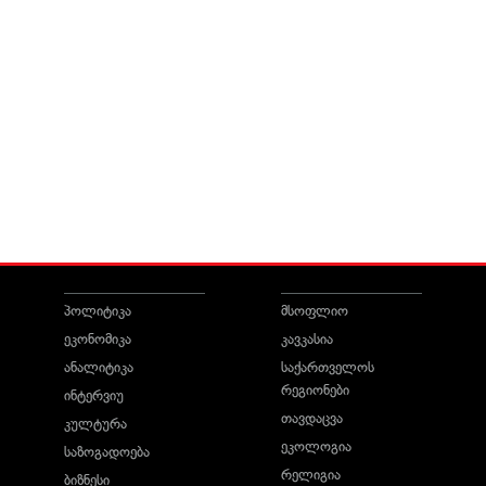
პოლიტიკა
მსოფლიო
ეკონომიკა
კავკასია
ანალიტიკა
საქართველოს
რეგიონები
ინტერვიუ
თავდაცვა
კულტურა
ეკოლოგია
საზოგადოება
რელიგია
ბიზნესი