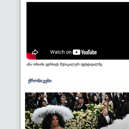
ანა ონიანი ვერბიეს მუსიკალურ ფესტივალზე
ქრონიკები