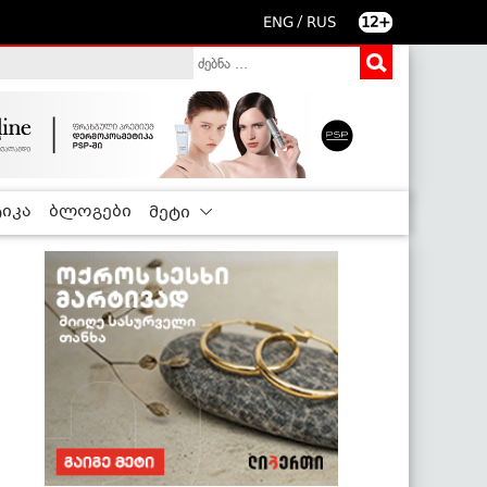
/
ENG
RUS
12+
იკა
ბლოგები
მეტი