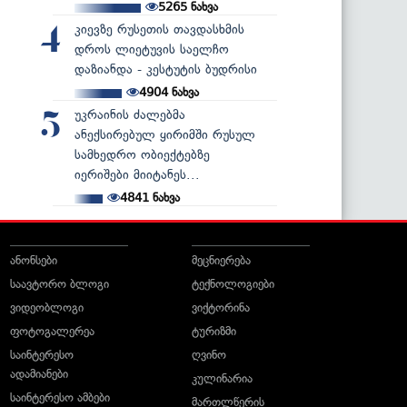
5265
ნახვა
კიევზე რუსეთის თავდასხმის
4
დროს ლიეტუვის საელჩო
დაზიანდა - კესტუტის ბუდრისი
4904
ნახვა
უკრაინის ძალებმა
5
ანექსირებულ ყირიმში რუსულ
სამხედრო ობიექტებზე
იერიშები მიიტანეს...
4841
ნახვა
ანონსები
მეცნიერება
საავტორო ბლოგი
ტექნოლოგიები
ვიდეობლოგი
ვიქტორინა
ფოტოგალერეა
ტურიზმი
საინტერესო
ღვინო
ადამიანები
კულინარია
საინტერესო ამბები
მართლწერის