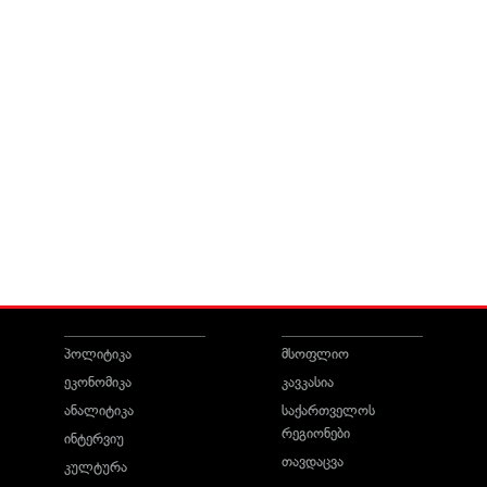
პოლიტიკა
მსოფლიო
ეკონომიკა
კავკასია
ანალიტიკა
საქართველოს
რეგიონები
ინტერვიუ
თავდაცვა
კულტურა