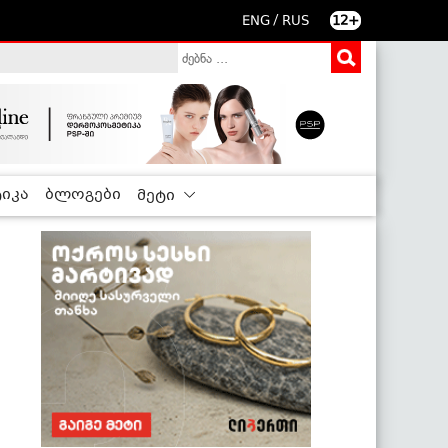
/
ENG
RUS
12+
იკა
ბლოგები
მეტი