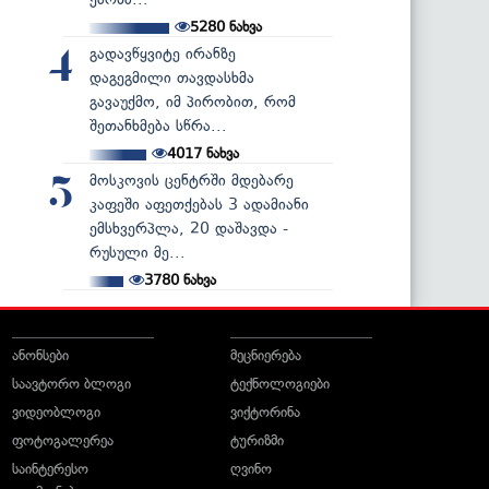
5280
ნახვა
გადავწყვიტე ირანზე
4
დაგეგმილი თავდასხმა
გავაუქმო, იმ პირობით, რომ
შეთანხმება სწრა...
4017
ნახვა
მოსკოვის ცენტრში მდებარე
5
კაფეში აფეთქებას 3 ადამიანი
ემსხვერპლა, 20 დაშავდა -
რუსული მე...
3780
ნახვა
ანონსები
მეცნიერება
საავტორო ბლოგი
ტექნოლოგიები
ვიდეობლოგი
ვიქტორინა
ფოტოგალერეა
ტურიზმი
საინტერესო
ღვინო