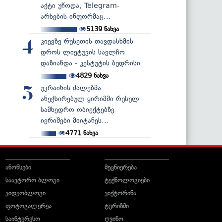
აქტი უწოდა, Telegram-
არხების ინფორმაც...
5139
ნახვა
კიევზე რუსეთის თავდასხმის
4
დროს ლიეტუვის საელჩო
დაზიანდა - კესტუტის ბუდრისი
4829
ნახვა
უკრაინის ძალებმა
5
ანექსირებულ ყირიმში რუსულ
სამხედრო ობიექტებზე
იერიშები მიიტანეს...
4771
ნახვა
ანონსები
მეცნიერება
საავტორო ბლოგი
ტექნოლოგიები
ვიდეობლოგი
ვიქტორინა
ფოტოგალერეა
ტურიზმი
საინტერესო
ღვინო