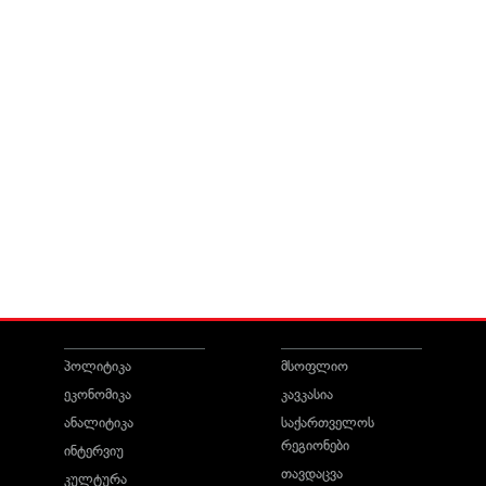
პოლიტიკა
მსოფლიო
ეკონომიკა
კავკასია
ანალიტიკა
საქართველოს
რეგიონები
ინტერვიუ
თავდაცვა
კულტურა