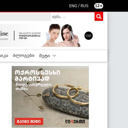
/
ENG
RUS
12+
იკა
ბლოგები
მეტი