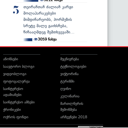
თეირანთან ძალიან კარგი
5
მოლაპარაკებები
მიმდინარეობს, ჰორმუზის
სრუტე მალე გაიხსნება,
წინააღმდეგ შემთხვევაში...
3059
ნახვა
ანონსები
მეცნიერება
საავტორო ბლოგი
ტექნოლოგიები
ვიდეობლოგი
ვიქტორინა
ფოტოგალერეა
ტურიზმი
საინტერესო
ღვინო
ადამიანები
კულინარია
საინტერესო ამბები
მართლწერის
ქრონიკები
შემოწმება
ოქროს ფონდი
არჩევნები 2018