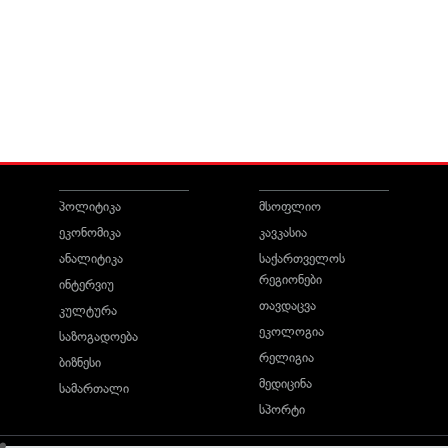
პოლიტიკა
მსოფლიო
ეკონომიკა
კავკასია
ანალიტიკა
საქართველოს
რეგიონები
ინტერვიუ
თავდაცვა
კულტურა
ეკოლოგია
საზოგადოება
რელიგია
ბიზნესი
მედიცინა
სამართალი
სპორტი