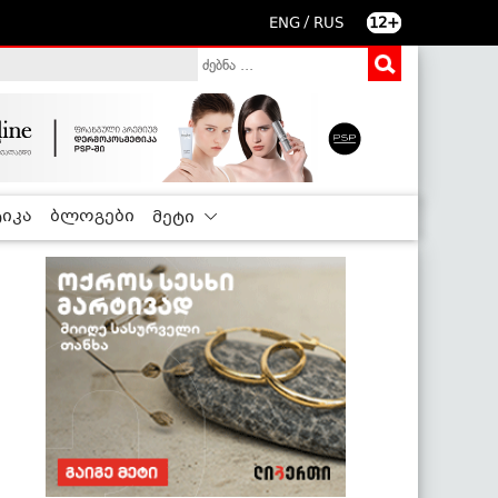
/
ENG
RUS
12+
იკა
ბლოგები
მეტი