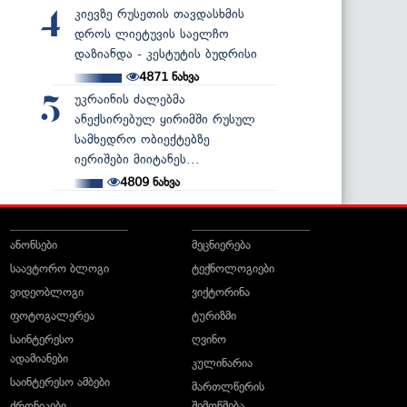
კიევზე რუსეთის თავდასხმის
4
დროს ლიეტუვის საელჩო
დაზიანდა - კესტუტის ბუდრისი
4871
ნახვა
უკრაინის ძალებმა
5
ანექსირებულ ყირიმში რუსულ
სამხედრო ობიექტებზე
იერიშები მიიტანეს...
4809
ნახვა
ანონსები
მეცნიერება
საავტორო ბლოგი
ტექნოლოგიები
ვიდეობლოგი
ვიქტორინა
ფოტოგალერეა
ტურიზმი
საინტერესო
ღვინო
ადამიანები
კულინარია
საინტერესო ამბები
მართლწერის
ქრონიკები
შემოწმება