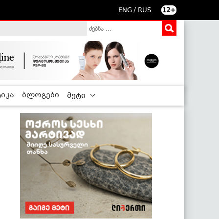
/
ENG
RUS
12+
იკა
ბლოგები
მეტი