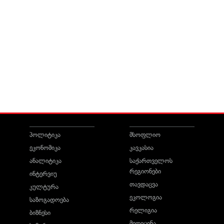
პოლიტიკა
მსოფლიო
ეკონომიკა
კავკასია
ანალიტიკა
საქართველოს
რეგიონები
ინტერვიუ
თავდაცვა
კულტურა
ეკოლოგია
საზოგადოება
რელიგია
ბიზნესი
მედიცინა