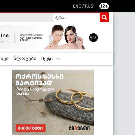
/
ENG
RUS
12+
იკა
ბლოგები
მეტი