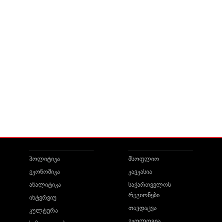
პოლიტიკა
მსოფლიო
ეკონომიკა
კავკასია
ანალიტიკა
საქართველოს
რეგიონები
ინტერვიუ
თავდაცვა
კულტურა
ეკოლოგია