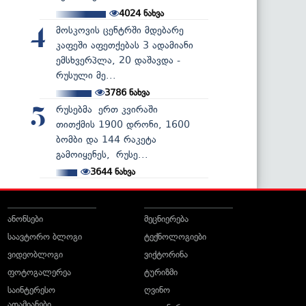
4024
ნახვა
მოსკოვის ცენტრში მდებარე
4
კაფეში აფეთქებას 3 ადამიანი
ემსხვერპლა, 20 დაშავდა -
რუსული მე...
3786
ნახვა
რუსებმა ერთ კვირაში
5
თითქმის 1900 დრონი, 1600
ბომბი და 144 რაკეტა
გამოიყენეს, რუსე...
3644
ნახვა
ანონსები
მეცნიერება
საავტორო ბლოგი
ტექნოლოგიები
ვიდეობლოგი
ვიქტორინა
ფოტოგალერეა
ტურიზმი
საინტერესო
ღვინო
ადამიანები