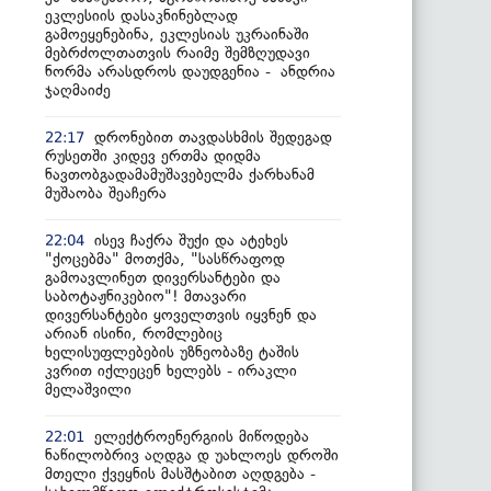
ეკლესიის დასაკნინებლად
გამოეყენებინა, ეკლესიას უკრაინაში
მებრძოლთათვის რაიმე შემზღუდავი
ნორმა არასდროს დაუდგენია - ანდრია
ჯაღმაიძე
დრონებით თავდასხმის შედეგად
22:17
რუსეთში კიდევ ერთმა დიდმა
ნავთობგადამამუშავებელმა ქარხანამ
მუშაობა შეაჩერა
ისევ ჩაქრა შუქი და ატეხეს
22:04
"ქოცებმა" მოთქმა, "სასწრაფოდ
გამოავლინეთ დივერსანტები და
საბოტაჟნიკებიო"! მთავარი
დივერსანტები ყოველთვის იყვნენ და
არიან ისინი, რომლებიც
ხელისუფლებების უზნეობაზე ტაშის
კვრით იქლეცენ ხელებს - ირაკლი
მელაშვილი
ელექტროენერგიის მიწოდება
22:01
ნაწილობრივ აღდგა დ უახლოეს დროში
მთელი ქვეყნის მასშტაბით აღდგება -