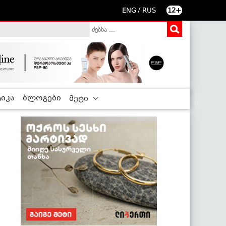
/
ENG
RUS
12+
იკა
ბლოგები
მეტი