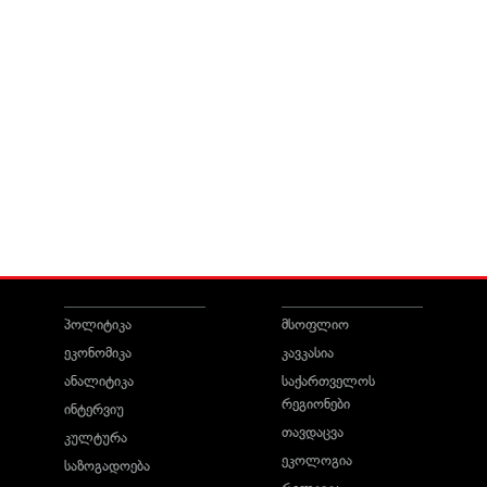
პოლიტიკა
მსოფლიო
ეკონომიკა
კავკასია
ანალიტიკა
საქართველოს
რეგიონები
ინტერვიუ
თავდაცვა
კულტურა
ეკოლოგია
საზოგადოება