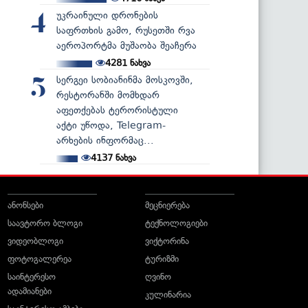
უკრაინული დრონების
4
საფრთხის გამო, რუსეთში რვა
აეროპორტმა მუშაობა შეაჩერა
4281
ნახვა
სერგეი სობიანინმა მოსკოვში,
5
რესტორანში მომხდარ
აფეთქებას ტერორისტული
აქტი უწოდა, Telegram-
არხების ინფორმაც...
4137
ნახვა
ანონსები
მეცნიერება
საავტორო ბლოგი
ტექნოლოგიები
ვიდეობლოგი
ვიქტორინა
ფოტოგალერეა
ტურიზმი
საინტერესო
ღვინო
ადამიანები
კულინარია