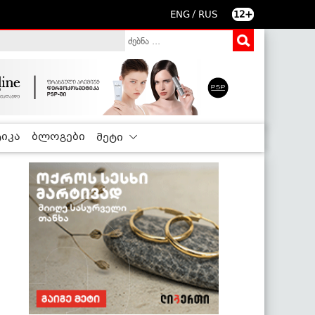
/
ENG
RUS
12+
იკა
ბლოგები
მეტი