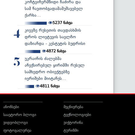
კონტეინერმზიდი ჩაძირა და
სამ ნავთობგადამამუშავებელ
ქარხა...
5237
ნახვა
კიევზე რუსეთის თავდასხმის
4
დროს ლიეტუვის საელჩო
დაზიანდა - კესტუტის ბუდრისი
4872
ნახვა
უკრაინის ძალებმა
5
ანექსირებულ ყირიმში რუსულ
სამხედრო ობიექტებზე
იერიშები მიიტანეს...
4811
ნახვა
ანონსები
მეცნიერება
საავტორო ბლოგი
ტექნოლოგიები
ვიდეობლოგი
ვიქტორინა
ფოტოგალერეა
ტურიზმი