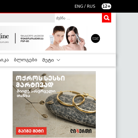
/
ENG
RUS
12+
იკა
ბლოგები
მეტი