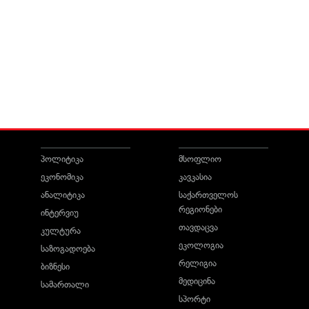
პოლიტიკა
მსოფლიო
ეკონომიკა
კავკასია
ანალიტიკა
საქართველოს
რეგიონები
ინტერვიუ
თავდაცვა
კულტურა
ეკოლოგია
საზოგადოება
რელიგია
ბიზნესი
მედიცინა
სამართალი
სპორტი