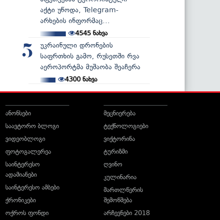
აქტი უწოდა, Telegram-
არხების ინფორმაც...
4545
ნახვა
უკრაინული დრონების
5
საფრთხის გამო, რუსეთში რვა
აეროპორტმა მუშაობა შეაჩერა
4300
ნახვა
ანონსები
მეცნიერება
საავტორო ბლოგი
ტექნოლოგიები
ვიდეობლოგი
ვიქტორინა
ფოტოგალერეა
ტურიზმი
საინტერესო
ღვინო
ადამიანები
კულინარია
საინტერესო ამბები
მართლწერის
ქრონიკები
შემოწმება
ოქროს ფონდი
არჩევნები 2018