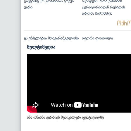
გაცემაზე 15 კომპანიას ეთქვა
აცხადებს, რომ ქარხნის
უარი
ტერიტორიიდან რუსეთის
დროშა ჩამოხსნეს
ეს ენძელებია მთავარანგელოზი
თეთრი ფოთოლი
მულტიმედია
ანა ონიანი ვერბიეს მუსიკალურ ფესტივალზე