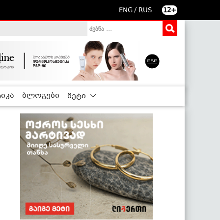
/
ENG
RUS
12+
იკა
ბლოგები
მეტი