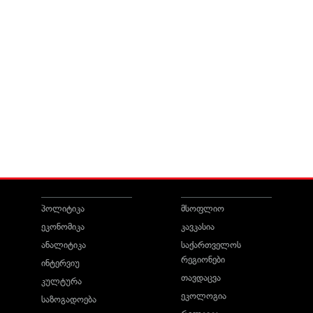
პოლიტიკა
მსოფლიო
ეკონომიკა
კავკასია
ანალიტიკა
საქართველოს
რეგიონები
ინტერვიუ
თავდაცვა
კულტურა
ეკოლოგია
საზოგადოება