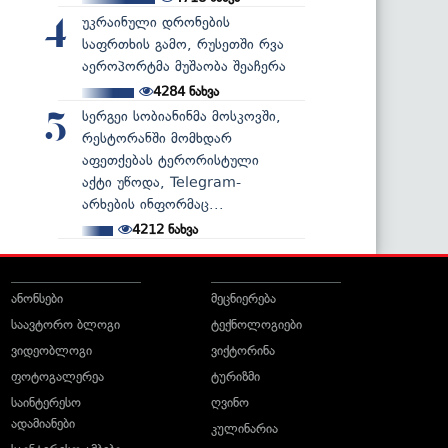
უკრაინული დრონების
4
საფრთხის გამო, რუსეთში რვა
აეროპორტმა მუშაობა შეაჩერა
4284
ნახვა
სერგეი სობიანინმა მოსკოვში,
5
რესტორანში მომხდარ
აფეთქებას ტერორისტული
აქტი უწოდა, Telegram-
არხების ინფორმაც...
4212
ნახვა
ანონსები
მეცნიერება
საავტორო ბლოგი
ტექნოლოგიები
ვიდეობლოგი
ვიქტორინა
ფოტოგალერეა
ტურიზმი
საინტერესო
ღვინო
ადამიანები
კულინარია