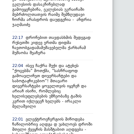
ეკლესიის დასაკნინებლად
გამოეყენებინა, ეკლესიას უკრაინაში
მებრძოლთათვის რაიმე შემზღუდავი
ნორმა არასდროს დაუდგენია - ანდრია
ჯაღმაიძე
დრონებით თავდასხმის შედეგად
22:17
რუსეთში კიდევ ერთმა დიდმა
ნავთობგადამამუშავებელმა ქარხანამ
მუშაობა შეაჩერა
ისევ ჩაქრა შუქი და ატეხეს
22:04
"ქოცებმა" მოთქმა, "სასწრაფოდ
გამოავლინეთ დივერსანტები და
საბოტაჟნიკებიო"! მთავარი
დივერსანტები ყოველთვის იყვნენ და
არიან ისინი, რომლებიც
ხელისუფლებების უზნეობაზე ტაშის
კვრით იქლეცენ ხელებს - ირაკლი
მელაშვილი
ელექტროენერგიის მიწოდება
22:01
ნაწილობრივ აღდგა დ უახლოეს დროში
მთელი ქვეყნის მასშტაბით აღდგება -