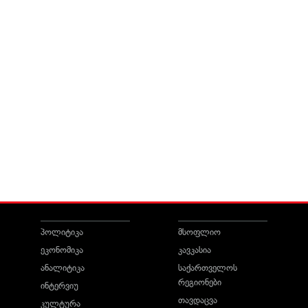
პოლიტიკა
მსოფლიო
ეკონომიკა
კავკასია
ანალიტიკა
საქართველოს
რეგიონები
ინტერვიუ
თავდაცვა
კულტურა