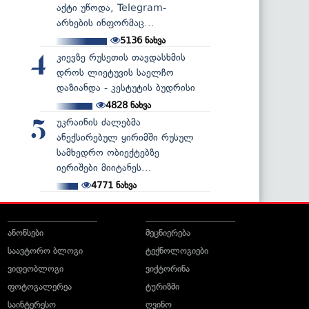
აქტი უწოდა, Telegram-
არხების ინფორმაც...
5136
ნახვა
კიევზე რუსეთის თავდასხმის
4
დროს ლიეტუვის საელჩო
დაზიანდა - კესტუტის ბუდრისი
4828
ნახვა
უკრაინის ძალებმა
5
ანექსირებულ ყირიმში რუსულ
სამხედრო ობიექტებზე
იერიშები მიიტანეს...
4771
ნახვა
ანონსები
მეცნიერება
საავტორო ბლოგი
ტექნოლოგიები
ვიდეობლოგი
ვიქტორინა
ფოტოგალერეა
ტურიზმი
საინტერესო
ღვინო