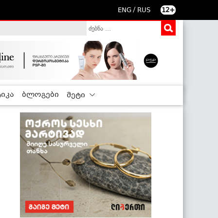
/
ENG
RUS
12+
იკა
ბლოგები
მეტი